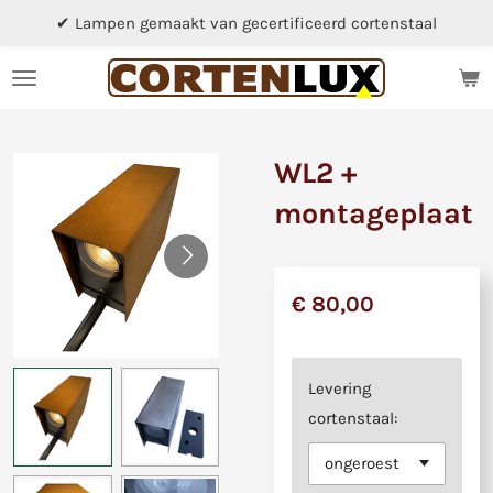
✔ Lampen gemaakt van gecertificeerd cortenstaal
Ga
direct
naar
de
hoofdinhoud
WL2 +
montageplaat
€ 80,00
Levering
cortenstaal: