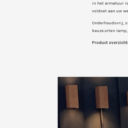
in het armatuur i
voldoet aan uw w
Onderhoudsvrij, s
keuze.orten lamp,
Product overzicht
corten lamp, corten t
lamp, roestige