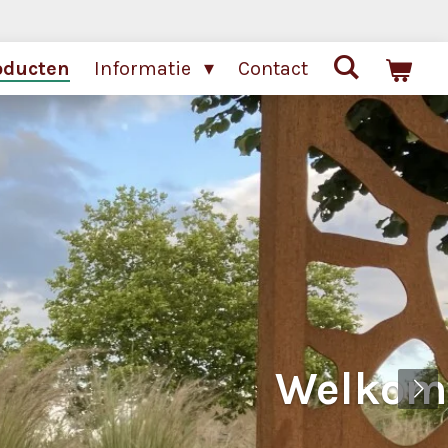
oducten
Informatie
Contact
In overkapping
en tuin