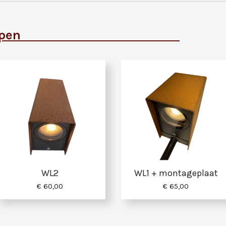
mpen
WL2
WL1 + montageplaat
€ 60,00
€ 65,00