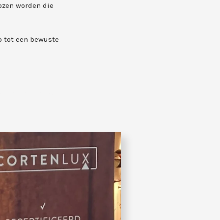
kozen worden die
p tot een bewuste
 buitenlamp, roestige