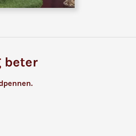
 beter
ndpennen.