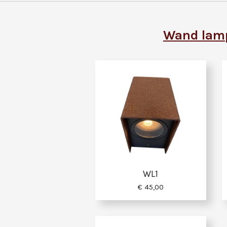
Wand la
WL1
€ 45,00