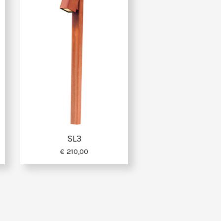
SL3
€ 210,00